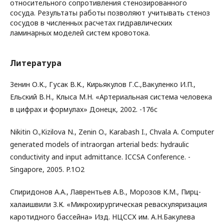
относительного сопротивления стенозированного
сосуда. Результаты работы позволяют учитывать стеноз
сосудов в численных расчетах гидравлических
ламинарных моделей систем кровотока.
Литература
Зенин О.К., Гусак В.К., Кирьякулов Г.С.,Вакуленко И.П.,
Ельский В.Н., Клыса М.Н. «Артериальная система человека
в цифрах и формулах» Донецк, 2002. -176c
Nikitin O.,Kizilova N., Zenin O., Karabash I., Chvala A. Computer
generated models of intraorgan arterial beds: hydraulic
conductivity and input admittance. ICCSA Conference. -
Singapore, 2005. P.1O2
Спиридонов А.А., Лаврентьев А.В., Морозов К.М., Пирц-
халаишвили З.К. «Микрохирургическая реваскуляризация
каротидного бассейна» Изд. НЦССХ им. А.Н.Бакулева