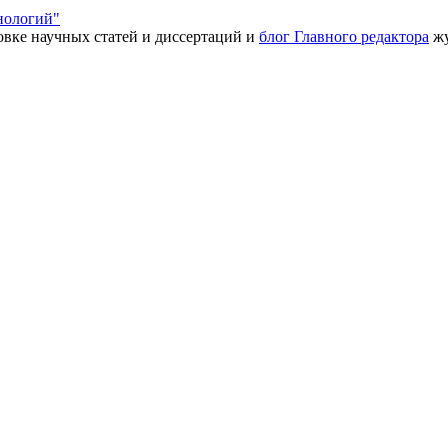
нологий"
товке научных статей и диссертаций и
блог Главного редактора
жу