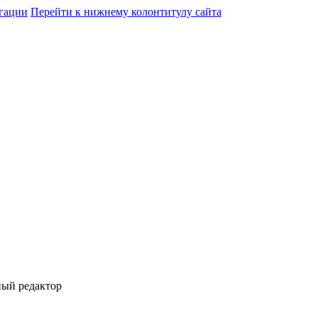
гации
Перейти к нижнему колонтитулу сайта
ный редактор