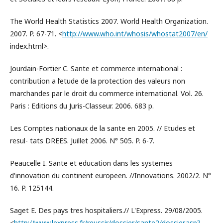
The World Health Statistics 2007. World Health Organization.
2007. P. 67-71. <
http://www.who.int/whosis/whostat2007/en/
index.html>.
Jourdain-Fortier C. Sante et commerce international :
contribution a l’etude de la protection des valeurs non
marchandes par le droit du commerce international. Vol. 26.
Paris : Editions du Juris-Classeur. 2006. 683 p.
Les Comptes nationaux de la sante en 2005. // Etudes et
resul- tats DREES. Juillet 2006. N° 505. P. 6-7.
Peaucelle I. Sante et education dans les systemes
d'innovation du continent europeen. //Innovations. 2002/2. N°
16. P. 125144.
Saget E. Des pays tres hospitaliers.// L'Express. 29/08/2005.
<
http://www.lexpress.fr/reussir/dossier/sante2/dossier.asp?