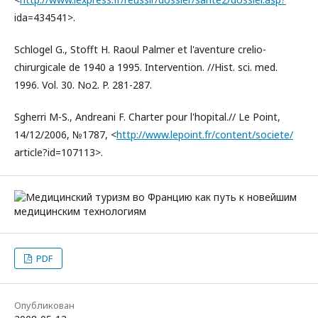
ida=434541>.
Schlogel G., Stofft H. Raoul Palmer et l'aventure crelio-
chirurgicale de 1940 a 1995. Intervention. //Hist. sci. med.
1996. Vol. 30. No2. P. 281-287.
Sgherri M-S., Andreani F. Charter pour l'hopital.// Le Point,
14/12/2006, №1787, <
http://www.lepoint.fr/content/societe/
article?id=107113>.
PDF
Опубликован