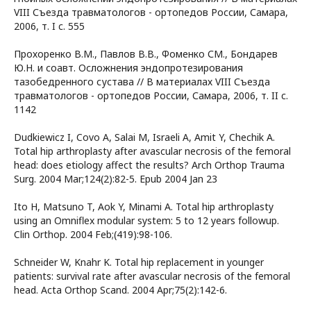
VIII Съезда травматологов - ортопедов России, Самара,
2006, т. I c. 555
Прохоренко В.М., Павлов В.В., Фоменко СМ., Бондарев
Ю.Н. и соавт. Осложнения эндопротезирования
тазобедренного сустава // В материалах VIII Съезда
травматологов - ортопедов России, Самара, 2006, т. II c.
1142
Dudkiewicz I, Covo A, Salai M, Israeli A, Amit Y, Chechik A.
Total hip arthroplasty after avascular necrosis of the femoral
head: does etiology affect the results? Arch Orthop Trauma
Surg. 2004 Mar;124(2):82-5. Epub 2004 Jan 23
Ito H, Matsuno T, Aok Y, Minami A. Total hip arthroplasty
using an Omniflex modular system: 5 to 12 years followup.
Clin Orthop. 2004 Feb;(419):98-106.
Schneider W, Knahr K. Total hip replacement in younger
patients: survival rate after avascular necrosis of the femoral
head. Acta Orthop Scand. 2004 Apr;75(2):142-6.