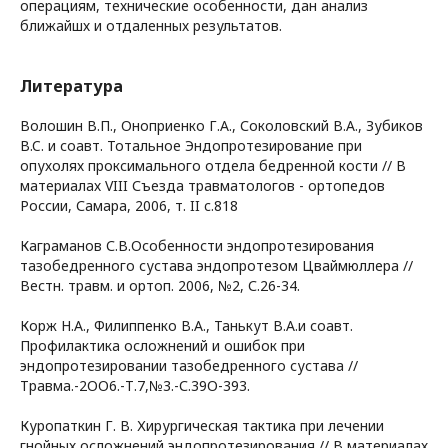
операциям, технические особенности, дан анализ
ближайшх и отдаленных результатов.
Литература
Волошин В.П., Оноприенко Г.А., Соколовский В.А., Зубиков
B.C. и соавт. Тотальное Эндопротезирование при
опухолях проксимального отдела бедренной кости // В
материалах VIII Съезда травматологов - ортопедов
России, Самара, 2006, т. II c.818
Каграманов С.В.Особенности эндопротезирования
тазобедренного сустава эндопротезом Цваймюллера //
Вестн. травм. и ортоп. 2006, №2, С.26-34.
Корж Н.А., Филиппенко В.А., Танькут В.А.и соавт.
Профилактика осложнений и ошибок при
эндопротезировании тазобедренного сустава //
Травма.-2ОО6.-Т.7,№3.-С.39О-393.
Куропаткин Г. В. Хирургическая тактика при лечении
гнойных осложнений эндопротезирования // В материалах