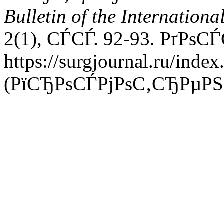
Bulletin of the Internationa
2(1), СЃСЃ. 92-93. РґРѕС
https://surgjournal.ru/inde
(РїСЂРѕСЃРјРѕС‚СЂРµРЅР