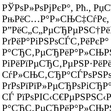
РЎРѕР»РѕРјРєР°, Рћ., Рџ
РњРёС…Р°Р»СЊС‡СѓРє, Р
Р”РёС„С„РµСЂРµРЅС†Р
РґРёР°РіРЅРѕСЃС‚РёРєР°
Р°СЂС‚РµСЂРёР°Р»СЊР
РіРёРїРµСЂС‚РµРЅР·РёР
СѓР»СЊС‚СЂР°СЃРѕРЅРѕ
РґРѕРїРїР»РµСЂРѕРіСЂР
СЃ РїРѕРІС‹С€РµРЅРЅС‹Р
Р°СЂС‚РµСЂРёР°Р»СЊРЅС