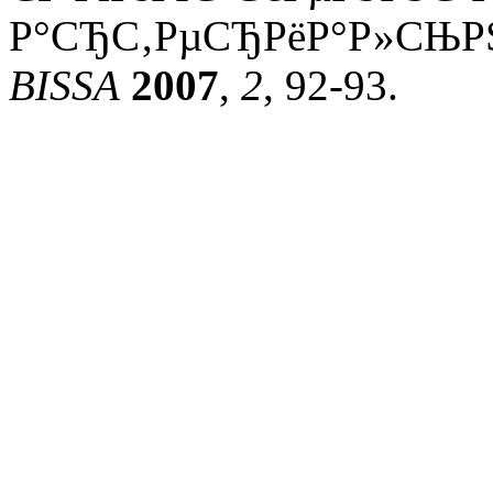
Р°СЂС‚РµСЂРёР°Р»СЊРЅС
BISSA
2007
,
2
, 92-93.