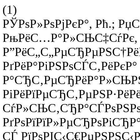
(1)
РЎРѕР»РѕРјРєР°, Рћ.; Рџ
РњРёС…Р°Р»СЊС‡СѓРє, 
Р”РёС„С„РµСЂРµРЅС†Р
РґРёР°РіРЅРѕСЃС‚РёРєР°
Р°СЂС‚РµСЂРёР°Р»СЊР
РіРёРїРµСЂС‚РµРЅР·РёР
СѓР»СЊС‚СЂР°СЃРѕРЅРѕ
РґРѕРїРїР»РµСЂРѕРіСЂР
СЃ РїРѕРІС‹С€РµРЅРЅС‹Р