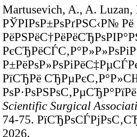
Martusevich, A., A. Luzan,
РЎРІРѕР±РѕРґРЅС‹Р№ Рё
РёРЅРёС†РёРёСЂРѕРІР°
РєСЂРёСЃС‚Р°Р»Р»РѕРіР
Р±РёРѕР»РѕРіРёС‡РµСЃ
РїСЂРё СЂРµРєС‚Р°Р»
РѕР·РѕРЅРѕС‚РµСЂР°РїРё
Scientific Surgical Associat
74-75. РїСЂРѕСЃРјРѕС‚С
2026.