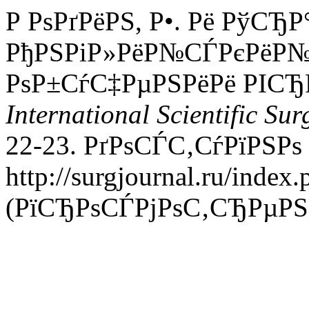
Р РѕРґРёРЅ, Р•. Рё РўСЂР
РђРЅРіР»РёР№СЃРєРёР№ 
РѕР±СѓС‡РµРЅРёРё РІС
International Scientific Sur
22-23. РґРѕСЃС‚СѓРїРЅРѕ
http://surgjournal.ru/index
(РїСЂРѕСЃРјРѕС‚СЂРµРЅР