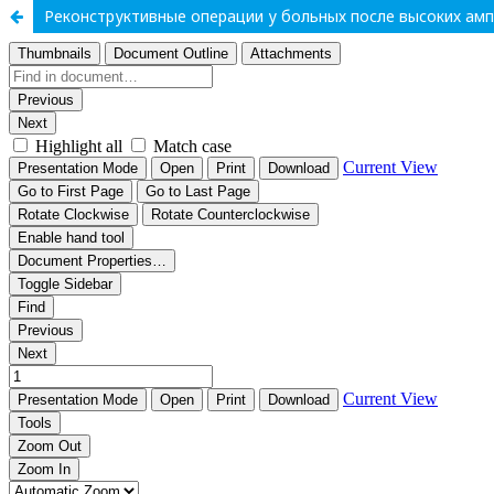
Реконструктивные операции у больных после высоких ам