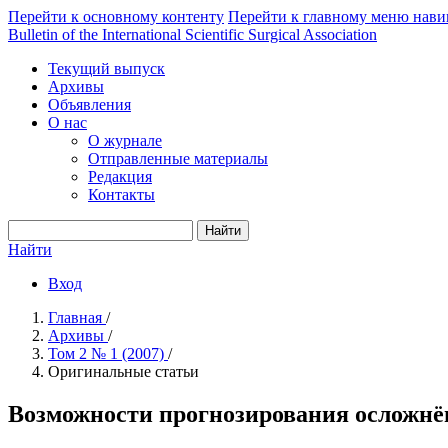
Перейти к основному контенту
Перейти к главному меню нави
Bulletin of the International Scientific Surgical Association
Текущий выпуск
Архивы
Объявления
О нас
О журнале
Отправленные материалы
Редакция
Контакты
Найти
Найти
Вход
Главная
/
Архивы
/
Том 2 № 1 (2007)
/
Оригинальные статьи
Возможности прогнозирования осложнён