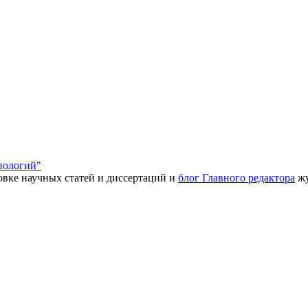
нологий"
товке научных статей и диссертаций и
блог Главного редактора
жу