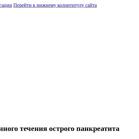
гации
Перейти к нижнему колонтитулу сайта
ного течения острого панкреатита