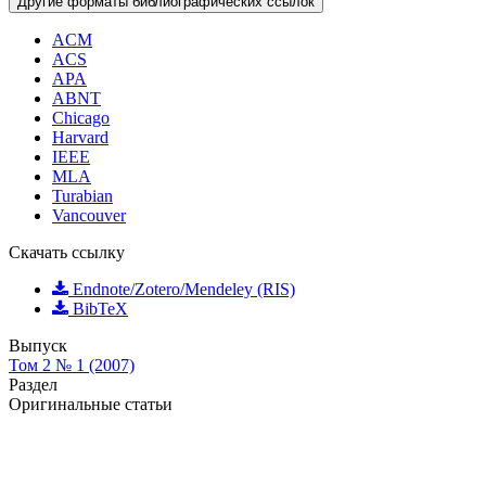
Другие форматы библиографических ссылок
ACM
ACS
APA
ABNT
Chicago
Harvard
IEEE
MLA
Turabian
Vancouver
Скачать ссылку
Endnote/Zotero/Mendeley (RIS)
BibTeX
Выпуск
Том 2 № 1 (2007)
Раздел
Оригинальные статьи