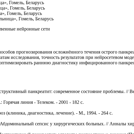
а», Гомель, Беларусь
ца», Гомель, Беларусь
», Гомель, Беларусь
льница», Гомель, Беларусь
твенные нейронные сети
пособов прогнозирования осложнённого течения острого панкре
атам исследования, точность результатов при нейросетевом мод
а, оптимизировать раннюю диагностику инфицированного панкре
структивный панкреатит: современное состояние проблемы. // Вест
 Горячая линия - Телеком. - 2001 - 182 с.
 (клиника, диагностика, лечение). - М., 1994. - 264 с.
. Абдоминальный сепсис у хирургических больных. // Анналы хирург