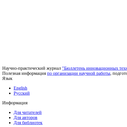
Научно-практический журнал
"Бюллетень инновационных тех
Полезная информация
по организации научной работы
, подго
Язык
English
Русский
Информация
Для читателей
Для авторов
Для библиотек