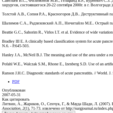
Савельев В.С., Филимонов М.И., Гельфанд Б.Р., Бурневич С.З.
хирургов, состоявшегося 20-22 сентября 2000г. в г. Волгограде.) 
Толстой А.В., Сопия Р.А., Красногоров Д.В.. Деструктивный пан
Шалимов С.А., Радзиховский А.П., Ничитайло М.Е.. Острый панк
Beattie G.C., Sahorim R., Virlos I.T. et al. Evidence of wide variation
Bradley III E. A clinically based classification system for acute pancr
N.6. - P.645-503.
Hanley J.A., McNeil B.J. The meaning and use of the area under a rece
Pofahl W.E., Walczak S.M., Rhone E., Izenberg S.D. Use of an artificial
Ranson J.H.C. Diagnostic standards of acute pancreatitis. // World. J.
PDF
Опубликован
2007-05-31
Как цитировать
Литвин, А., Жариков, О., Сенчук, Г., & Мауда Шади, Л. (2007
Association
,
2
(1), 71-73. извлечено от http://surgjournal.ru/index.p