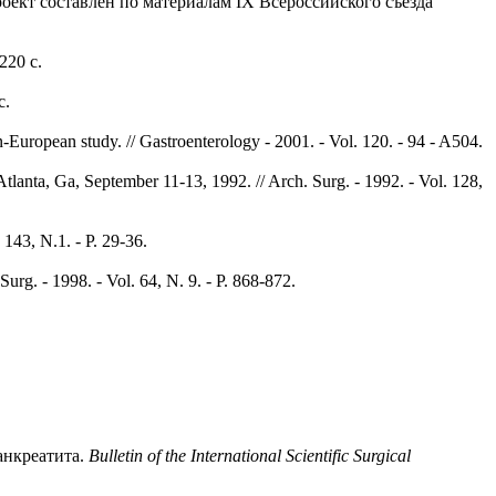
оект составлен по материалам IX Всероссийского съезда
220 с.
с.
an-European study. // Gastroenterology - 2001. - Vol. 120. - 94 - A504.
 Atlanta, Ga, September 11-13, 1992. // Arch. Surg. - 1992. - Vol. 128,
 143, N.1. - P. 29-36.
Surg. - 1998. - Vol. 64, N. 9. - P. 868-872.
анкреатита.
Bulletin of the International Scientific Surgical