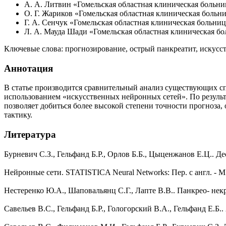
А. А. Литвин
«Гомельская областная клиническая больниц
О. Г. Жариков
«Гомельская областная клиническая больни
Г. А. Сенчук
«Гомельская областная клиническая больница
Л. А. Мауда Шади
«Гомельская областная клиническая бо
Ключевые слова:
прогнозирование, острый панкреатит, искусс
Аннотация
В статье производится сравнительный анализ существующих с
использованием «искусственных нейронных сетей». По результ
позволяет добиться более высокой степени точности прогноз
тактику.
Литература
Бурневич С.З., Гельфанд Б.Р., Орлов Б.Б., Цыценжанов Е.Ц.. Де
Нейронные сети. STATISTICA Neural Networks: Пер. с англ. - М.:
Нестеренко Ю.А., Шаповальянц С.Г., Лапте В.В.. Панкрео- некроз
Савельев В.С., Гельфанд Б.Р., Гологорский В.А., Гельфанд Е.Б.