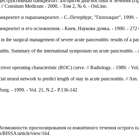
 Деструктивный панкреатит: алгоритм диагностики и лечения (Пр
// Consiium Medicum - 2000. - Том 2, № 6. - OnLine.
креатит и парапанкреатит. - С.-Петербург, "Гиппократ", 1999. - 
реатит и его осложнения. - Киев, Наукова думка. - 1990. - 272 
 in the surgical management of severe acute pancreatitis: results of a p
eatitis. Summary of the international symposium on acute pancreatitis. -
iver operating characteristic (ROC) curve. // Radiology. - 1989. - Vol.
 neural network to predict length of stay in acute pancreatitis. // Am. 
 Surg. - 1999. - Vol. 21, N.2.- P.136-142
). Возможности прогнозирования осложнённого течения острого п
hp/BISSA/article/view/164